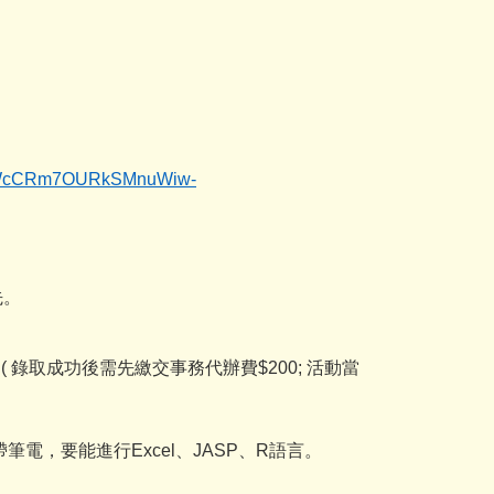
q2dWcCRm7OURkSMnuWiw-
先。
 錄取成功後需先繳交事務代辦費$200; 活動當
電，要能進行Excel、JASP、R語言。