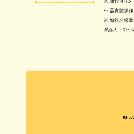
※ 課程可認
※ 需實體操
※ 如報名錄
聯絡人：郭小姐 
03-5