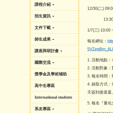
課程介紹
12/30(
二) 09
招生資訊
13:30
文件下載
1/7(
三) 10:0
師生成果
報名網址：
ht
5VZegBm_6LF
講座與研討會
1.
活動地點：
國際交流
2. 活動對
獎學金及學術補助
3. 報名時間：
4. 錄取方式
高中生專區
天簽到後退還
International students
5.
報名『量化
系友專區