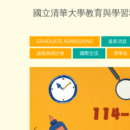
跳
國立清華大學教育與學習科技學系
到
主
要
內
容
GRADUATE ADMISSIONS
最新消息
區
講座與研討會
國際交流
獎學金