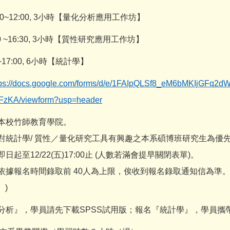
:00~12:00, 3小時【量化分析應用工作坊】
 ~16:30, 3
小時【質性研究應用工作坊】
0 ~17:00, 6小時【統計學】
tps://docs.google.com/forms/d/e/1FAIpQLSf8_eM6bMKIjGF
zKA/viewform?usp=header
本校竹師教育學院。
象：對統計學/ 質性／量化研究工具有興趣之本系碩博班研究生為優
即日起至12/22(五)17:00止 (人數若滿會提早關閉表單)。
：依據報名時間錄取前 40人為上限，俟收到報名錄取通知信為準。(
。)
分析』，學員請先下載SPSS試用版；報名『統計學』，學員攜帶筆