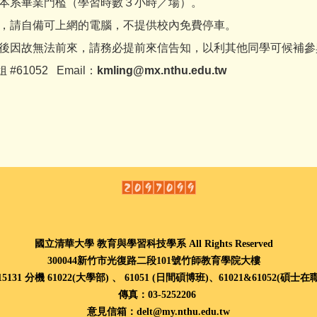
列本系畢業門檻（學習時數３小時／場）。
作，請自備可上網的電腦，不提供校內免費停車。
取後因故無法前來，請務必提前來信告知，以利其他同學可候補參
#61052 Email：
kmling@mx.nthu.edu.tw
國立清華大學 教育與學習科技學系 All Rights Reserved
300044新竹市光復路二段101號竹師教育學院大樓
715131 分機 61022(大學部) 、
61051 (
日間碩博班
)、
61021
&
61052(
碩士在
傳真：03-5252206
意見信箱：delt@my.nthu.edu.tw