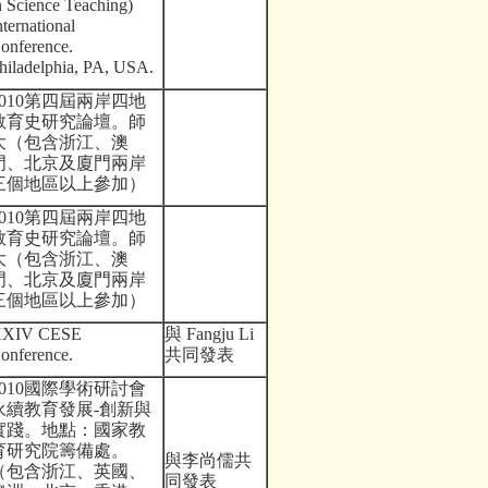
n Science Teaching)
nternational
onference.
hiladelphia, PA, USA.
010
第四屆兩岸四地
教育史研究論壇。師
大（包含浙江、澳
門、北京及廈門兩岸
三個地區以上參加）
010
第四屆兩岸四地
教育史研究論壇。師
大（包含浙江、澳
門、北京及廈門兩岸
三個地區以上參加）
XIV CESE
與
Fangju Li
onference.
共同發表
010
國際學術研討會
永續教育發展
-
創新與
實踐。地點：國家教
育研究院籌備處。
與李尚儒共
（包含浙江、英國、
同發表