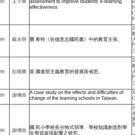
99
王子華
assessment to improve students’ e-learning
i
effectiveness
I
C
P
2
99
蘇永明
費 希特《告德意志國民書》中的教育主張。
2
99
彭煥勝
英 國進部主義教育的發展與省思。
A case study on the effects and difficulties of
X
99
謝傳崇
change of the learning schools in Taiwan.
C
2
國 民小學校長分怖式領導、學校知識創造對學
99
謝傳崇
生學習表現影響之研究。