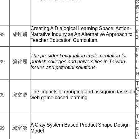
Creating A Dialogical Learning Space: Action-
8
99
成虹飛
Narrative Inquiry as An Alternative Approach to
2
Teacher Education Curriculum.
P
The president evaluation implementation for
8
99
蘇錦麗
publish colleges and universities in Taiwan:
I
Issues and potential solutions.
o
H
T
C
The impacts of grouping and assigning tasks on
99
邱富源
S
web game based learning
M
S
T
I
A Gray System Based Product Shape Design
99
邱富源
o
Model
J