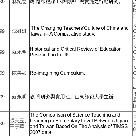
99
林紀慧
網 路課程線上帶領設計與實施之行動研究。
X
The Changing Teachers’Culture of China and
99
沈姍姍
C
Taiwan
─
A Comparative study.
S
X
Historical and Critical Review of Education
99
蘇永明
C
Research in th UK.
S
X
99
陳美如
Re-imagining Curriculum.
C
S
99
蘇永明
教 育研究與實用性。山東師範大學主辦，
The Comparison of Science Teaching and
張美玉、
Learning in Elementary Level Between Japan
99
王子華
and Taiwan Based On The Analysis of TIMSS
6
2007 data.