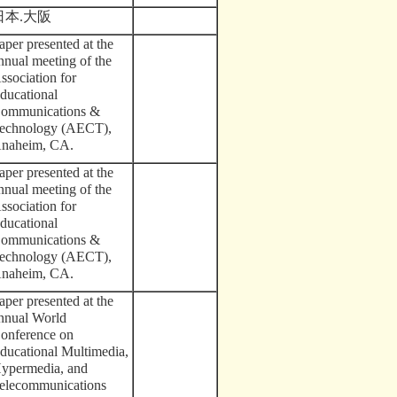
日本
.
大阪
aper presented at the
nnual meeting of the
ssociation for
ducational
ommunications &
echnology (AECT),
naheim, CA.
aper presented at the
nnual meeting of the
ssociation for
ducational
ommunications &
echnology (AECT),
naheim, CA.
aper presented at the
nnual World
onference on
ducational Multimedia,
ypermedia, and
elecommunications