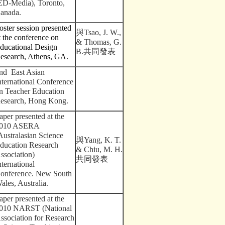
ED-Media), Toronto,
anada.
oster session presented
與
Tsao, J. W.,
t the conference on
& Thomas, G.
ducational Design
B.
共同發表
esearch, Athens, GA.
nd East Asian
nternational Conference
n Teacher Education
esearch, Hong Kong.
aper presented at the
010 ASERA
Australasian Science
與
Yang, K. T.
ducation Research
& Chiu, M. H.
ssociation)
共同發表
nternational
onference. New South
ales, Australia.
aper presented at the
010 NARST (National
ssociation for Research