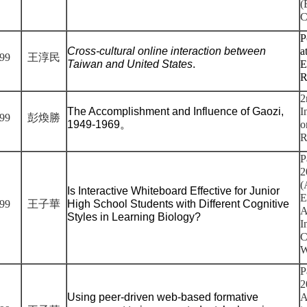
(
C
P
Cross-cultural online interaction between
a
99
王淳民
Taiwan and United States
.
E
R
2
The Accomplishment and Influence of Gaozi,
I
99
彭煥勝
1949-1969
。
o
R
P
2
(
Is Interactive Whiteboard Effective for Junior
E
99
王子華
High School Students with Different Cognitive
A
Styles in Learning Biology?
I
C
W
P
2
Using peer-driven web-based formative
A