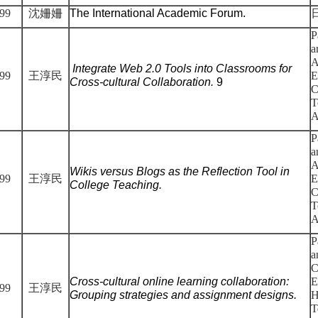
99
沈姍姍
The International Academic Forum.
P
a
A
Integrate Web 2.0 Tools into Classrooms for
99
王淳民
E
Cross-cultural Collaboration.
9
C
T
A
P
a
A
Wikis versus Blogs as the Reflection Tool in
99
王淳民
E
College Teaching.
C
T
A
P
a
C
Cross-cultural online learning collaboration:
E
99
王淳民
Grouping strategies and assignment designs.
H
T