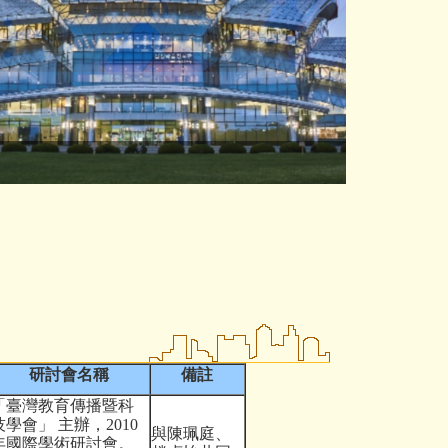
清華大學教
研討會名稱
備註
「臺灣教育傳播暨科
技學會」 主辦，
2010
與陳珮庭、
年國際學術研討會。