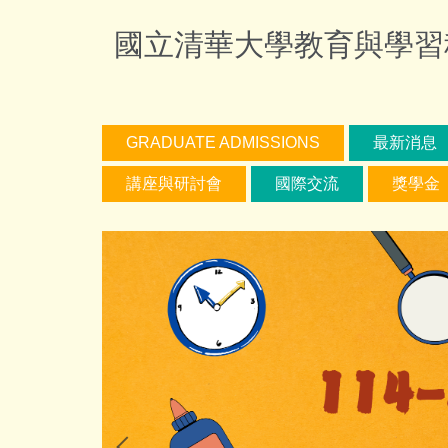
跳
國立清華大學教育與學習科技學系
到
主
要
內
容
GRADUATE ADMISSIONS
最新消息
區
講座與研討會
國際交流
獎學金