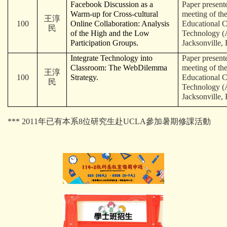
Facebook Discussion as a
Paper present
Warm-up for Cross-cultural
meeting of the
王淳
100
Online Collaboration: Analysis
Educational 
民
of the High and the Low
Technology 
Participation Groups.
Jacksonville,
Integrate Technology into
Paper present
Classroom: The WebDilemma
meeting of the
王淳
100
Strategy.
Educational 
民
Technology 
Jacksonville,
*** 2011年已有本系8位研究生赴UCLA參加暑期修課活動