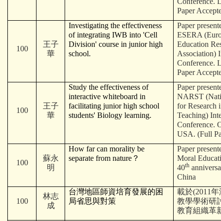
招生資訊
Conference. L
Paper Accept
文件下載
Investigating the effectiveness
Paper present
of integrating IWB into 'Cell
ESERA (Euro
王子
Division' course in junior high
Education Re
師生成果
100
華
school.
Association) I
Conference. L
講座與研討會
Paper Accept
Study the effectiveness of
Paper present
國際交流
interactive whiteboard in
NARST (Natio
王子
facilitating junior high school
for Research 
100
獎學金及學術補助
華
students' Biology learning.
Teaching) Int
Conference. 
USA. (Full P
高中生專區
How far can morality be
Paper presente
蘇永
separate from nature
？
Moral Educat
International students
100
th
明
40
anniversa
China
系友專區
台灣地區師資培育發展的困
載於(201
林志
100
局省思與對策
教學學術研
成
教育組織革