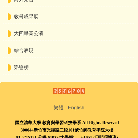
招生資訊
文件下載
教科成果展
師生成果
大四畢業公演
講座與研討會
綜合表現
國際交流
榮譽榜
獎學金及學術補助
高中生專區
International students
繁體
English
系友專區
國立清華大學 教育與學習科技學系 All Rights Reserved
300044新竹市光復路二段101號竹師教育學院大樓
03-5715131 分機 61022(大學部) 、
61051 (
日間碩博班
)、