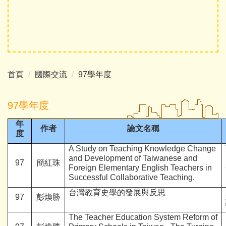
首頁
國際交流
97學年度
97學年度
年
作者
論文名稱
度
A Study on Teaching Knowledge Change
and Development of Taiwanese and
97
簡紅珠
Foreign Elementary English Teachers in
Successful Collaborative Teaching
.
台灣教育史學的發展與反思
97
彭煥勝
The Teacher Education System Reform of