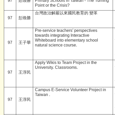
97
彭煥勝
Primary Schools in
Taiwan
- The Turning
Point or the Crisis?
台灣政治解嚴以來國民教育的 變革
97
彭煥勝
Pre-service teachers’ perspectives
towards integrating Interactive
Whiteboard into elementary school
97
王子華
natural science course.
Apply Wikis to Team Project in the
University. Classrooms.
97
王淳民
Campus E-Service Volunteer Project in
Taiwan
.
97
王淳民