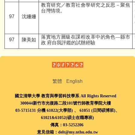
教育研究／教育社會學研究之反思－聚焦
台灣情境。
97
沈姍姍
落實地方層級在課程改革中的角色
—
縣市
97
陳美如
政 府自我評鑑的試辦經驗
繁體
English
國立清華大學 教育與學習科技學系 All Rights Reserved
300044新竹市光復路二段101號竹師教育學院大樓
03-5715131 分機 61022(大學部) 、
61051 (
日間碩博班
)、
61021
&
61052(
碩士在職專班
)
傳真：03-5252206
意見信箱：delt@my.nthu.edu.tw