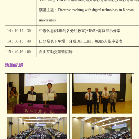
演講主題：
Effective teaching with digital technology in Korean
universities
14
：
10-14
：
30
中場休息
(
移動到各分組教室
)+
茶敘
+
海報展示分享
14
：
30-15
：
40
口頭發表下午場：分成
DEF
三組，每組
5
人依序發表
15
：
40-16
：
00
自由互動交流暨賦歸
活動紀錄