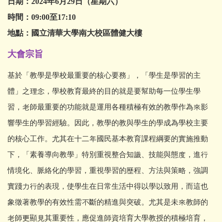
招生資訊
日期：
2024
年
6
月
29
日（星期六）
時間：0
9:00
至
17:10
文件下載
地點：國立清華大學南大校區體健大樓
師生成果
大會宗旨
講座與研討會
基於「教學是學校最重要的核心要務」，「學生是學習的主
體」之理念，學校教育最終的目的就是要幫助每一位學生學
國際交流
習，老師最重要的功能就是運用各種積極有效的教學作為來影
獎學金及學術補助
響學生的學習經驗。因此，教學的教與學生的學成為學校主要
高中生專區
的核心工作。尤其在十二年國民基本教育課程綱要的實施推動
下，「素養導向教學」特別重視整合知識、技能與態度，進行
International students
情境化、脈絡化的學習，重視學習的歷程、方法與策略，強調
系友專區
實踐力行的表現，使學生在日常生活中得以學以致用，而這也
象徵著教學的有效性需不斷的精進與突破。尤其是未來教師的
老師更顯見其重要性，應促進師資培育大學教授的積極培育，