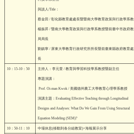
與談人
/Title
：
蔡金田
/
彰化縣教育處處長暨暨南大學教育政策與行政學系教
楊振昇
/
暨南大學教育政策與行政學系教授暨前臺中市政府教
局局長
劉鎮寧
/
屏東大學教育行政研究所所長暨前臺東縣政府教育處
長
10
：
15-10
：
50
主持人：李元萱
/
教育與學習科技學系教授暨副主任
專題演講：
Prof. Oi-man Kwok /
美國德州農工大學教育心理學系教授
演講主題：
Evaluating Effective Teaching through Longitudinal
Designs and Analyses: What Do We Gain From Using Structural
Equation Modeling (SEM)?
10
：
50-11
：
10
中場休息
(
移動到各分組教室
)+
海報展示分享