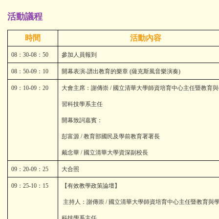
活動議程
時間
活動內容
08
：
30-08
：
50
參加人員報到
08
：
50-09
：
10
開幕表演
-
譜出教育的樂章
(
薩克斯風音樂演奏
)
09
：
10-09
：
20
大會主席：謝傳崇
/
國立清華大學師資培育中心主任暨教育與
習科技學系主任
開幕致詞嘉賓：
彭富源
/
教育部國民及學前教育署署長
戴念華
/
國立清華大學資深副校長
09
：
20-09
：
25
大合照
09
：
25-10
：
15
【有效教學政策論壇】
主持人：謝傳崇
/
國立清華大學師資培育中心主任暨教育與
科技學系主任