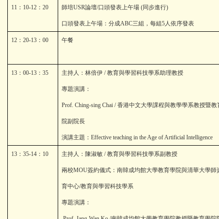
11
：
10-12
：
20
師培
USR
論壇
/
口頭發表上午場
(
同步進行
)
口頭發表上午場：分成
ABC
三組，每組
5
人依序發表
12
：
20-13
：
00
午餐
13
：
00-13
：
35
主持人：林倍伊
/
教育與學習科技學系助理教授
專題演講：
Prof. Ching-sing Chai /
香港中文大學課程與教學學系教授暨教
院副院長
演講主題：
Effective teaching in the Age of Artificial Intelligence
13
：
35-14
：
10
主持人：陳淑敏
/
教育與學習科技學系副教授
兩校
MOU
簽約儀式：南韓成均館大學教育學院與清華大學師
育中心
/
教育與學習科技學系
專題演講：
Prof. Jang-Wan Ko /
南韓成均館大學教育學院教授暨教育學院