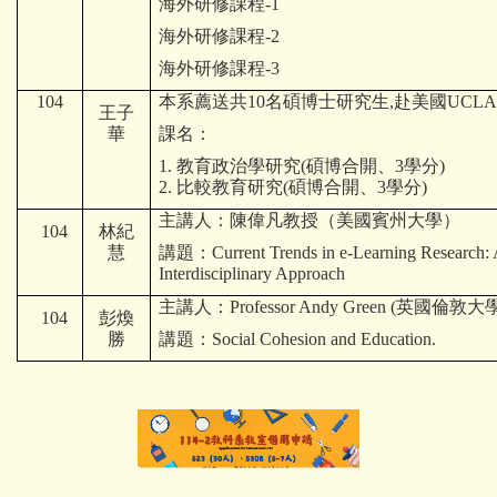
招生資訊
海外研修課程-1
海外研修課程-2
文件下載
海外研修課程-3
104
本系薦送共10名碩博士研究生,赴美國UCL
師生成果
王子
華
課名：
講座與研討會
1. 教育政治學研究(碩博合開、3學分)
2. 比較教育研究(碩博合開、3學分)
國際交流
主講人：陳偉凡教授（美國賓州大學）
104
林紀
慧
講題：Current Trends in e-Learning Research:
獎學金及學術補助
Interdisciplinary Approach
主講人：Professor Andy Green (英國倫敦
高中生專區
104
彭煥
勝
講題：Social Cohesion and Education.
International students
系友專區