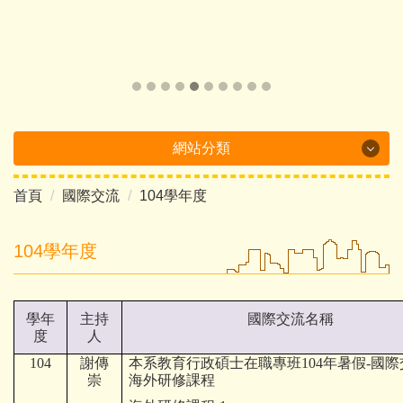
網站分類
首頁
國際交流
104學年度
Department Brochure
最新消息
104學年度
系所概況
學年
主持
國際交流名稱
系所成員
度
人
104
課程介紹
謝傳
本系教育行政碩士在職專班104年暑假-國
崇
海外研修課程