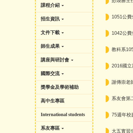
彭煥勝主任卸
課程介紹
1051公費
招生資訊
文件下載
1042公費
師生成果
教科系105
講座與研討會
2016國立
國際交流
謝傳崇老師
獎學金及學術補助
系友會第二
高中生專區
International students
75週年校
系友專區
大五實習生