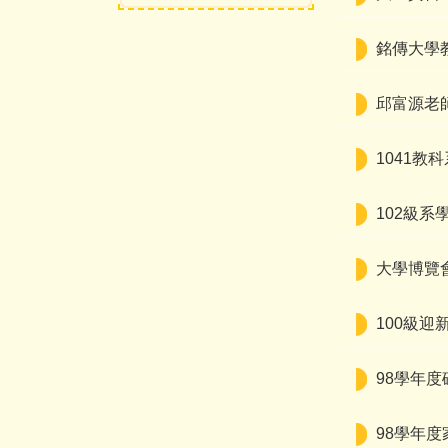
銘傳大學教
邱富源老師
1041教科
102級系
大學博覽
100級迎
98學年
98學年