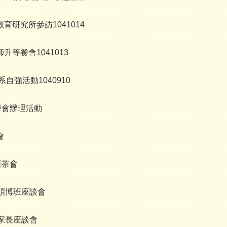
育研究所參訪1041014
升等餐會1041013
系自強活動1040910
學會辦理活動
會
新茶會
度碩博班座談會
度家長座談會