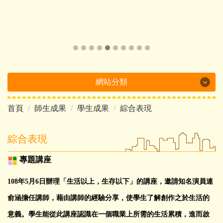
網站分類
首頁
師生成果
學生成果
綜合表現
Department Brochure
最新消息
綜合表現
系所概況
專題講座
系所成員
108
年
5
月
6
日辦理「生活以上，生存以下」的講座，邀請知名演員連
俞涵擔任講師，藉由講師的經驗分享，使學生了解創作之於生活的
課程介紹
意義。學生能從此講座認識在一個職業上所需的生活累積，進而啟