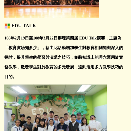
EDU TALK
108
年
2
月
19
日至
108
年
3
月
22
日辦理第四屆
EDU Talk
競賽，主題為
「教育實驗知多少」，藉由此活動增加學生對教育相關知識深入的
探討，提升學生的學習與演講之技巧，並將知識上的理念運用於實
務教學，激發學生對於教育的多元發展，達到活用多方教學技巧的
目的。