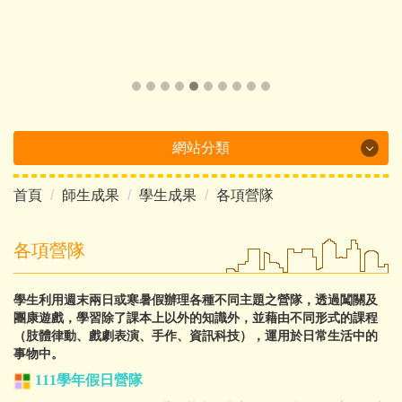
網站分類
首頁
師生成果
學生成果
各項營隊
Department Brochure
最新消息
各項營隊
系所概況
學生利用週末兩日或寒暑假辦理各種不同主題之營隊，透過闖關及
團康遊戲，學習除了課本上以外的知識外，並藉由不同形式的課程
系所成員
（肢體律動、戲劇表演、手作、資訊科技），運用於日常生活中的
事物中。
課程介紹
111學年
假日營隊