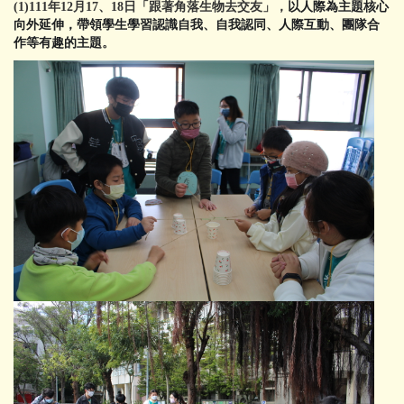
招生資訊
(1)111年12月17、18日「跟著角落生物去交友」，
以人際為主題核心
向外延伸，帶領學生學習認識自我、自我認同、人際互動、團隊合
文件下載
作等有趣的主題
。
師生成果
講座與研討會
國際交流
獎學金及學術補助
高中生專區
International students
系友專區