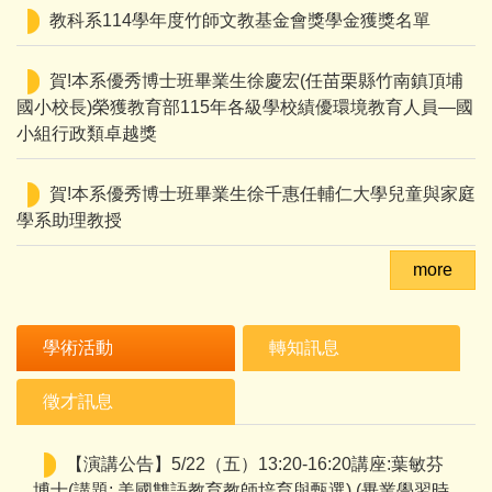
教科系114學年度竹師文教基金會獎學金獲獎名單
轉台師大教育學系所辦理「重塑教育文化：以對話
邁向共好」國際學術研討會徵稿啟事
賀!本系優秀博士班畢業生徐慶宏(任苗栗縣⽵南鎮頂埔
國⼩校長)榮獲教育部115年各級學校績優環境教育人員—國
【演講公告】6/12（五）13:20-16:20林淑媛教授講
小組行政類卓越獎
座 (講題: Challenges and Opportunities Facing
Teacher Educators in the U.S. (畢業學習時數認證3小
賀!本系優秀博士班畢業生徐千惠任輔仁大學兒童與家庭
時)
學系助理教授
【講座公告】6 月 3 日（週三）15:30–18:20 跨國
more
學術啟航｜公費留學與全球教育科技座談
【演講公告】5/29（五）13:20-16:20林曜聖教授講
學術活動
轉知訊息
座 (講題:學校領導者故事領導與敘事能力之探究) (畢業
學習時數認證3小時)
徵才訊息
【演講公告】5/22（五）13:20-16:20講座:葉敏芬
博士(講題: 美國雙語教育教師培育與甄選) (畢業學習時