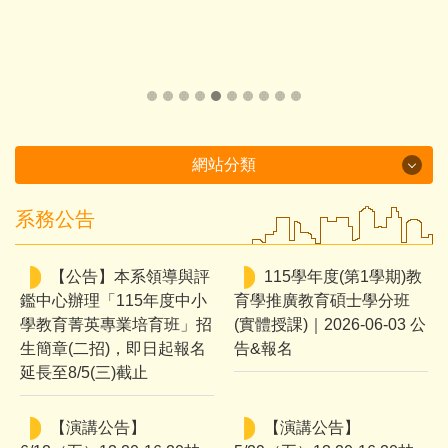
網站分類
系務公告
Department Brochure
最新消息
【公告】本系領導與評
115學年度(第1學期)教
鑑中心辦理「115年度中小
育學推廣教育碩士學分班
系所概況
學教育菁英專業培育班」招
(實體授課)｜2026-06-03 公
生簡章(二招)，即日起報名
告&報名
系所成員
延長至8/5(三)截止
課程介紹
【演講公告】
【演講公告】
招生資訊