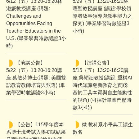
6/12（五）13:20-16:20林
5/29（五）13:20-16:20林
淑媛教授講座 (講題:
曜聖教授講座 (講題:學校領
文件下載
Challenges and
導者故事領導與敘事能力之
Opportunities Facing
探究) (畢業學習時數認證3
師生成果
Teacher Educators in the
小時)
U.S. (畢業學習時數認證3小
講座與研討會
時)
國際交流
【演講公告】
【演講公告】
5/22（五）13:20-16:20講
5/15（五）13:20-16:20講
獎學金及學術補助
座:葉敏芬博士(講題: 美國雙
座:吳穎沺教授(講題: 重構AI
語教育教師培育與甄選) (畢
時代知識翻新教育之實踐:
高中生專區
業學習時數認證3小時)
基於工具本質與自主能動性
International students
的視角) (可採計畢業門檻時
數3小時)
系友專區
【公告】115學年度本
徵 教科系小畢典工謮生
系博士班考試入學初試結果
數名