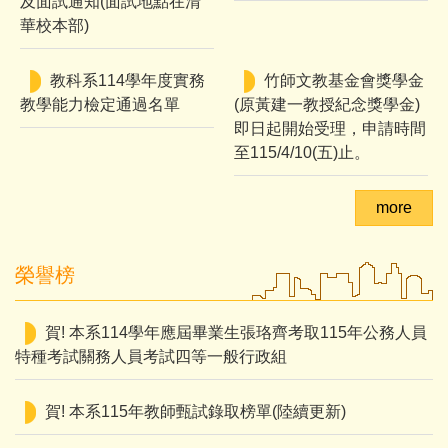
及面試通知(面試地點在清
華校本部)
教科系114學年度實務
竹師文教基金會獎學金
教學能力檢定通過名單
(原黃建一教授紀念獎學金)
即日起開始受理，申請時間
至115/4/10(五)止。
more
榮譽榜
賀! 本系114學年應屆畢業生張珞齊考取115年公務人員
教科系研究生「學位論文口試」場次
特種考試關務人員考試四等一般行政組
【轉知】補助國內研究生出席國際學術會議／學生
賀! 本系115年教師甄試錄取榜單(陸續更新)
出國發表論文獎學金