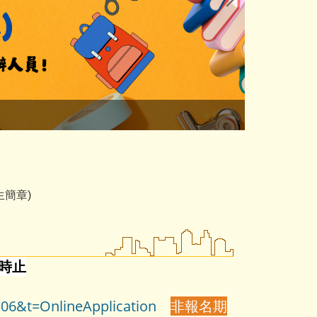
清華大學教
生簡章)
5時止
106&t=OnlineApplication
非報名期