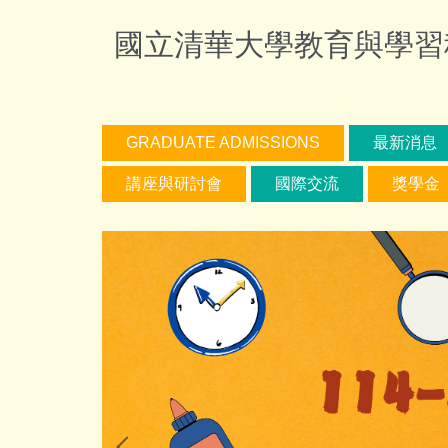
跳
國立清華大學教育與學習科技學系
到
主
要
內
容
GRADUATE ADMISSIONS
最新消息
區
講座與研討會
國際交流
獎學金