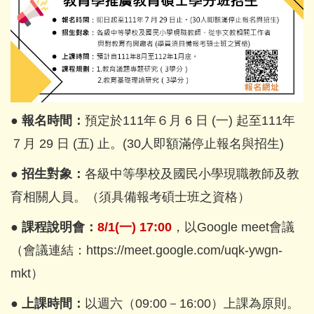
招生資訊
文件下載
師生成果
講座與研討會
●
報名時間：
預定於111年６月 6 日 (一) 起至111年
國際交流
７月 29 日 (五) 止。(30人即額滿停止報名與招生)
獎學金及學術補助
● 招生對象：
各級中等學校及國民小學現職教師及教
高中生專區
育相關人員。（須具備報考碩士班之資格）
● 課程說明會：
8/1(一) 17:00
，以Google meet會議
International students
（會議連結：https://meet.google.com/uqk-ywgn-
系友專區
mkt）
● 上課時間：
以週六（09:00－16:00）上課為原則。