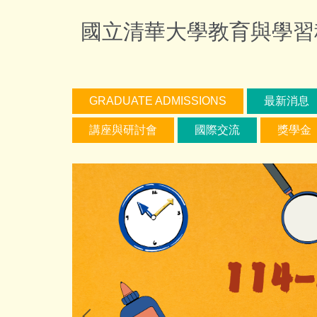
跳
國立清華大學教育與學習科技學系
到
主
要
內
容
GRADUATE ADMISSIONS
最新消息
區
講座與研討會
國際交流
獎學金